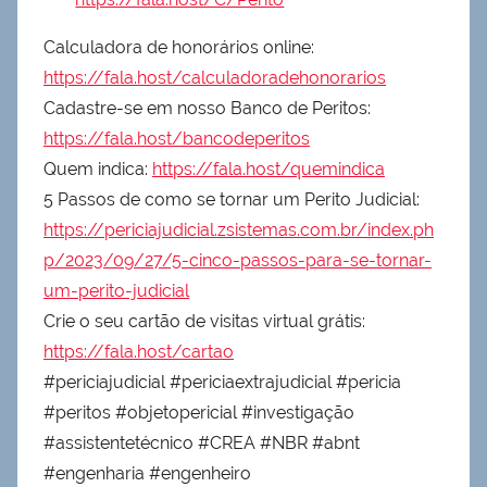
Calculadora de honorários online:
https://fala.host/calculadoradehonorarios
Cadastre-se em nosso Banco de Peritos:
https://fala.host/bancodeperitos
Quem indica:
https://fala.host/quemindica
5 Passos de como se tornar um Perito Judicial:
https://periciajudicial.zsistemas.com.br/index.ph
p/2023/09/27/5-cinco-passos-para-se-tornar-
um-perito-judicial
Crie o seu cartão de visitas virtual grátis:
https://fala.host/cartao
#periciajudicial #periciaextrajudicial #pericia
#peritos #objetopericial #investigação
#assistentetécnico #CREA #NBR #abnt
#engenharia #engenheiro