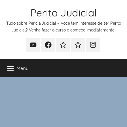
Pular
Perito Judicial
para
o
Tudo sobre Perícia Judicial – Você tem interesse de ser Perito
conteúdo
Judicial? Venha fazer o curso e comece imediatamente.
Youtube
Facebook
Whatsapp
Telegram
Instagram
Menu