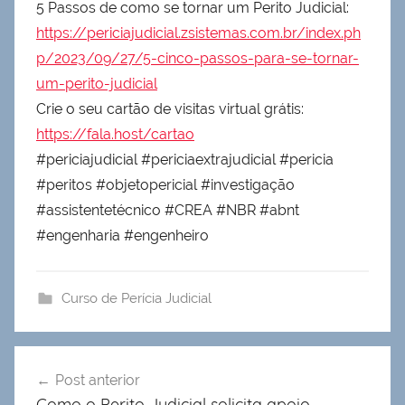
5 Passos de como se tornar um Perito Judicial:
https://periciajudicial.zsistemas.com.br/index.ph
p/2023/09/27/5-cinco-passos-para-se-tornar-
um-perito-judicial
Crie o seu cartão de visitas virtual grátis:
https://fala.host/cartao
#periciajudicial #periciaextrajudicial #pericia
#peritos #objetopericial #investigação
#assistentetécnico #CREA #NBR #abnt
#engenharia #engenheiro
Curso de Perícia Judicial
Navegação
Post anterior
de
Como o Perito Judicial solicita apoio