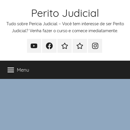
Pular
Perito Judicial
para
o
Tudo sobre Perícia Judicial – Você tem interesse de ser Perito
conteúdo
Judicial? Venha fazer o curso e comece imediatamente.
Youtube
Facebook
Whatsapp
Telegram
Instagram
Menu