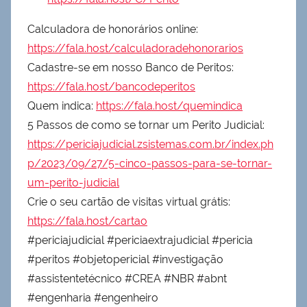
Calculadora de honorários online:
https://fala.host/calculadoradehonorarios
Cadastre-se em nosso Banco de Peritos:
https://fala.host/bancodeperitos
Quem indica:
https://fala.host/quemindica
5 Passos de como se tornar um Perito Judicial:
https://periciajudicial.zsistemas.com.br/index.ph
p/2023/09/27/5-cinco-passos-para-se-tornar-
um-perito-judicial
Crie o seu cartão de visitas virtual grátis:
https://fala.host/cartao
#periciajudicial #periciaextrajudicial #pericia
#peritos #objetopericial #investigação
#assistentetécnico #CREA #NBR #abnt
#engenharia #engenheiro