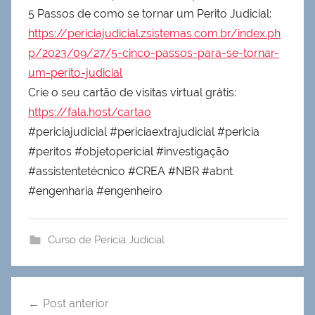
5 Passos de como se tornar um Perito Judicial:
https://periciajudicial.zsistemas.com.br/index.ph
p/2023/09/27/5-cinco-passos-para-se-tornar-
um-perito-judicial
Crie o seu cartão de visitas virtual grátis:
https://fala.host/cartao
#periciajudicial #periciaextrajudicial #pericia
#peritos #objetopericial #investigação
#assistentetécnico #CREA #NBR #abnt
#engenharia #engenheiro
Curso de Perícia Judicial
Navegação
Post anterior
de