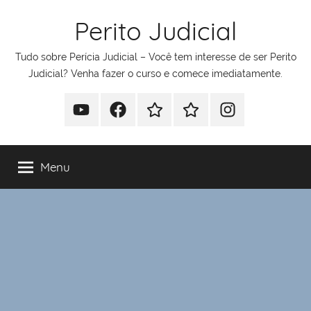
Pular
Perito Judicial
para
o
Tudo sobre Perícia Judicial – Você tem interesse de ser Perito
conteúdo
Judicial? Venha fazer o curso e comece imediatamente.
Youtube
Facebook
Whatsapp
Telegram
Instagram
Menu