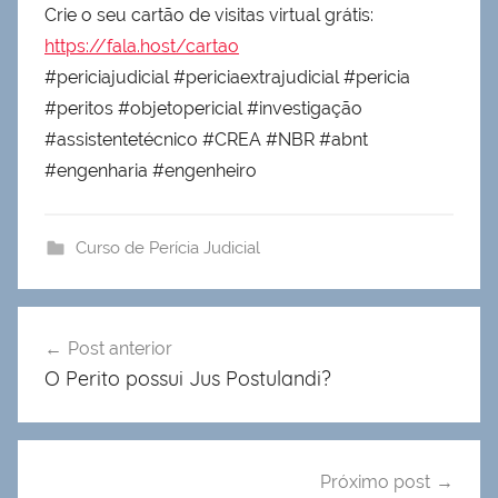
Crie o seu cartão de visitas virtual grátis:
https://fala.host/cartao
#periciajudicial #periciaextrajudicial #pericia
#peritos #objetopericial #investigação
#assistentetécnico #CREA #NBR #abnt
#engenharia #engenheiro
Curso de Perícia Judicial
Navegação
Post anterior
de
O Perito possui Jus Postulandi?
Post
Próximo post