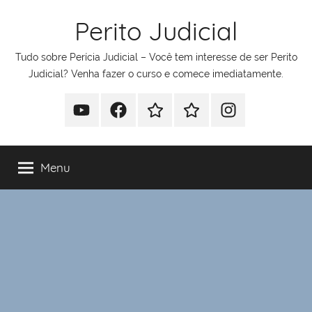
Pular
Perito Judicial
para
o
Tudo sobre Perícia Judicial – Você tem interesse de ser Perito
conteúdo
Judicial? Venha fazer o curso e comece imediatamente.
Youtube
Facebook
Whatsapp
Telegram
Instagram
Menu