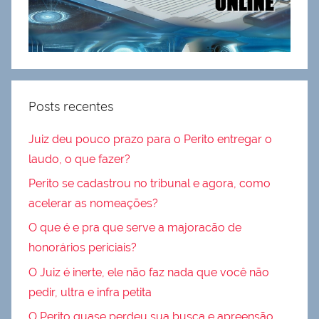
Posts recentes
Juiz deu pouco prazo para o Perito entregar o
laudo, o que fazer?
Perito se cadastrou no tribunal e agora, como
acelerar as nomeações?
O que é e pra que serve a majoracão de
honorários periciais?
O Juiz é inerte, ele não faz nada que você não
pedir, ultra e infra petita
O Perito quase perdeu sua busca e apreensão