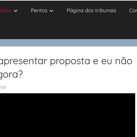
delos
Peritos
Página dos tribunais
Co
 apresentar proposta e eu não
gora?
oli