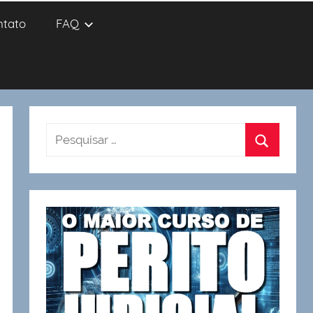
ntato
FAQ