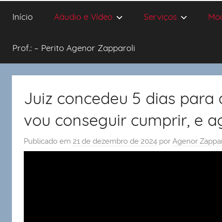
Início
Aáudio e Vídeo
Serviços
Mo
Prof.: – Perito Agenor Zapparoli
Juiz concedeu 5 dias para
vou conseguir cumprir, e a
Publicado em
21 de dezembro de 2024
por
Agenor Zappar