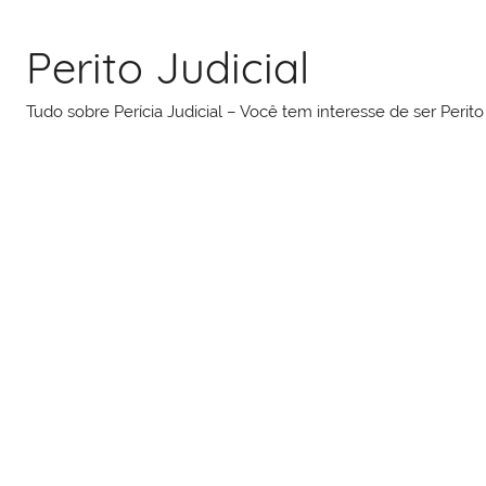
Pular
para
Perito Judicial
o
conteúdo
Tudo sobre Perícia Judicial – Você tem interesse de ser Peri