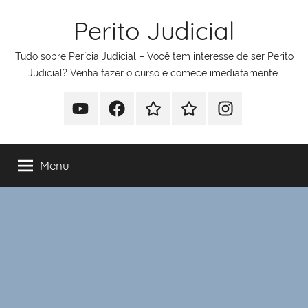
Pular
Perito Judicial
para
o
Tudo sobre Perícia Judicial – Você tem interesse de ser Perito
conteúdo
Judicial? Venha fazer o curso e comece imediatamente.
Youtube
Facebook
Whatsapp
Telegram
Instagram
Menu