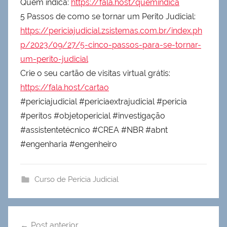
Quem indica:
https://fala.host/quemindica
5 Passos de como se tornar um Perito Judicial:
https://periciajudicial.zsistemas.com.br/index.ph
p/2023/09/27/5-cinco-passos-para-se-tornar-
um-perito-judicial
Crie o seu cartão de visitas virtual grátis:
https://fala.host/cartao
#periciajudicial #periciaextrajudicial #pericia
#peritos #objetopericial #investigação
#assistentetécnico #CREA #NBR #abnt
#engenharia #engenheiro
Curso de Perícia Judicial
Navegação
Post anterior