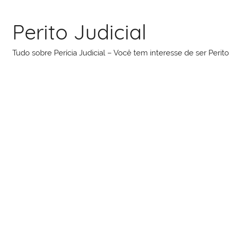
Pular
para
Perito Judicial
o
conteúdo
Tudo sobre Perícia Judicial – Você tem interesse de ser Peri