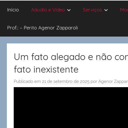
Início
Aáudio e Vídeo
Serviços
Mo
Prof.: – Perito Agenor Zapparoli
Um fato alegado e não c
fato inexistente
Publicado em
21 de setembro de 2025
por
Agenor Zappar