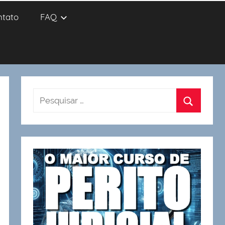
ntato
FAQ