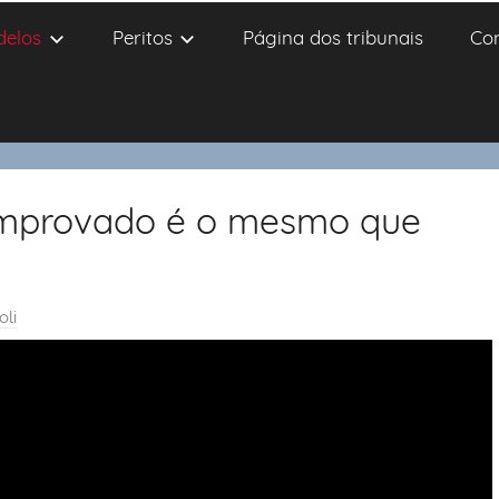
delos
Peritos
Página dos tribunais
Co
omprovado é o mesmo que
oli