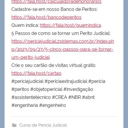
https://fala.host/calculadoradehonorarios
Cadastre-se em nosso Banco de Peritos:
https://fala.host/bancodeperitos
Quem indica:
https://fala.host/quemindica
5 Passos de como se tornar um Perito Judicial:
https://periciajudicial.zsistemas.com.br/index.ph
p/2023/09/27/5-cinco-passos-para-se-tornar-
um-perito-judicial
Crie o seu cartão de visitas virtual grátis:
https://fala.host/cartao
#periciajudicial #periciaextrajudicial #pericia
#peritos #objetopericial #investigação
#assistentetécnico #CREA #NBR #abnt
#engenharia #engenheiro
Curso de Perícia Judicial