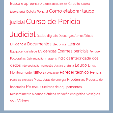
Busca e apreensão
Circuito
Cadeia de custódia
Coleta
Como elaborar laudo
Coleta Pericial
laboratorial
Curso de Perícia
judicial
Judicial
Dados digitais
Descargas Atmosféricas
Documentos
Diligência
Elétrica
Eletrônica
Exames periciais
Evidências
Equipotencialidade
Ferrugem
Integridade dos
Indícios
Fotografias
Imagens
Galvanização
Laudo
dados
Linux
Interceptação
Intimação
Justiça gratuita
Parecer técnico
Perícia
Monitoramento
NBR5419
Oxidação
Problemas
Prestadoras de energia
Proposta de
Placa de circuitos
Provas
Queimas de equipamentos
honorários
Vestígios
Ressarcimento a danos elétricos
Variação energética
Vídeos
VoIP