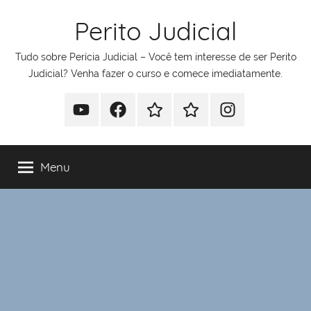
Pular
Perito Judicial
para
o
Tudo sobre Perícia Judicial – Você tem interesse de ser Perito
conteúdo
Judicial? Venha fazer o curso e comece imediatamente.
Youtube
Facebook
Whatsapp
Telegram
Instagram
Menu