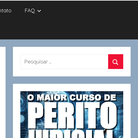
ntato
FAQ