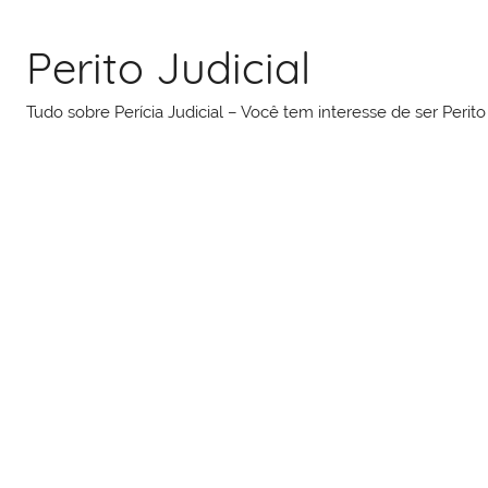
Pular
para
Perito Judicial
o
conteúdo
Tudo sobre Perícia Judicial – Você tem interesse de ser Peri