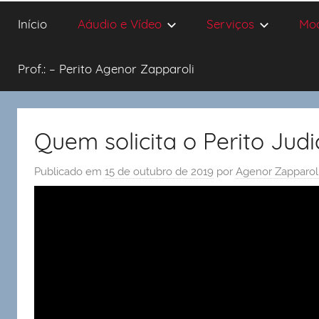
Início
Aáudio e Vídeo
Serviços
Mo
Prof.: – Perito Agenor Zapparoli
Quem solicita o Perito Judi
Publicado em
15 de outubro de 2019
por
Agenor Zapparol