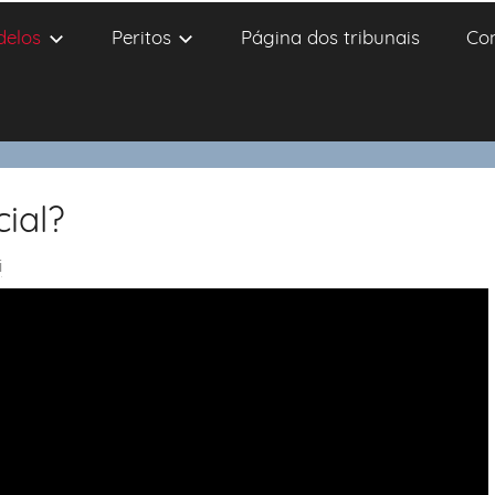
delos
Peritos
Página dos tribunais
Co
cial?
i