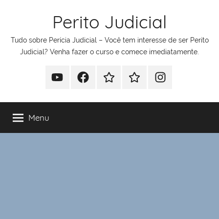
Pular
Perito Judicial
para
o
Tudo sobre Perícia Judicial – Você tem interesse de ser Perito
conteúdo
Judicial? Venha fazer o curso e comece imediatamente.
Youtube
Facebook
Whatsapp
Telegram
Instagram
Menu