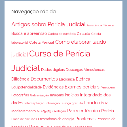
Navegação rápida
Artigos sobre Perícia Judicial
Assistência Técnica
Busca e apreensão
Circuito
Cadeia de custódia
Coleta
Como elaborar laudo
Coleta Pericial
laboratorial
Curso de Perícia
judicial
Judicial
Dados digitais
Descargas Atmosféricas
Documentos
Diligência
Elétrica
Eletrônica
Exames periciais
Evidências
Equipotencialidade
Ferrugem
Integridade dos
Indícios
Fotografias
Imagens
Galvanização
Laudo
dados
Linux
Interceptação
Intimação
Justiça gratuita
Parecer técnico
Perícia
Monitoramento
NBR5419
Oxidação
Problemas
Prestadoras de energia
Proposta de
Placa de circuitos
Provas