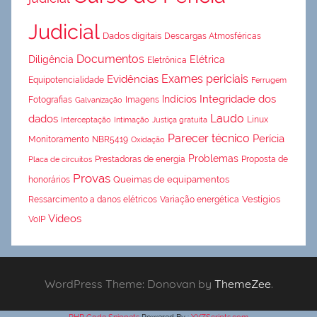
Judicial
Dados digitais
Descargas Atmosféricas
Documentos
Diligência
Elétrica
Eletrônica
Exames periciais
Evidências
Equipotencialidade
Ferrugem
Integridade dos
Indícios
Fotografias
Imagens
Galvanização
Laudo
dados
Linux
Interceptação
Intimação
Justiça gratuita
Parecer técnico
Perícia
Monitoramento
NBR5419
Oxidação
Problemas
Prestadoras de energia
Proposta de
Placa de circuitos
Provas
Queimas de equipamentos
honorários
Vestígios
Ressarcimento a danos elétricos
Variação energética
Vídeos
VoIP
WordPress Theme: Donovan by
ThemeZee
.