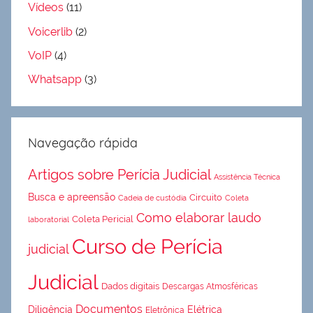
Vídeos
(11)
Voicerlib
(2)
VoIP
(4)
Whatsapp
(3)
Navegação rápida
Artigos sobre Perícia Judicial
Assistência Técnica
Busca e apreensão
Circuito
Cadeia de custódia
Coleta
Como elaborar laudo
Coleta Pericial
laboratorial
Curso de Perícia
judicial
Judicial
Dados digitais
Descargas Atmosféricas
Documentos
Diligência
Elétrica
Eletrônica