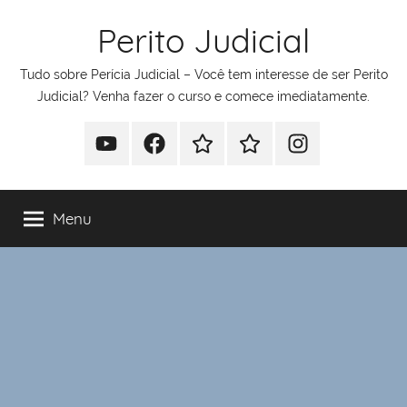
Pular
Perito Judicial
para
o
Tudo sobre Perícia Judicial – Você tem interesse de ser Perito
conteúdo
Judicial? Venha fazer o curso e comece imediatamente.
Youtube
Facebook
Whatsapp
Telegram
Instagram
Menu