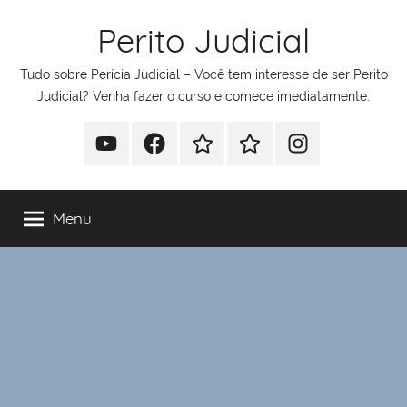
Pular
Perito Judicial
para
o
Tudo sobre Perícia Judicial – Você tem interesse de ser Perito
conteúdo
Judicial? Venha fazer o curso e comece imediatamente.
Youtube
Facebook
Whatsapp
Telegram
Instagram
Menu