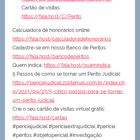
Cartão de visitas:
https://fala.host/C/Perito
Calculadora de honorários online:
https://fala.host/calculadoradehonorarios
Cadastre-se em nosso Banco de Peritos:
https://fala.host/bancodeperitos
Quem indica:
https://fala.host/quemindica
5 Passos de como se tornar um Perito Judicial:
https://periciajudicial.zsistemas.com.br/index.ph
p/2023/09/27/5-cinco-passos-para-se-tornar-
um-perito-judicial
Crie o seu cartão de visitas virtual grátis:
https://fala.host/cartao
#periciajudicial #periciaextrajudicial #pericia
#peritos #objetopericial #investigação