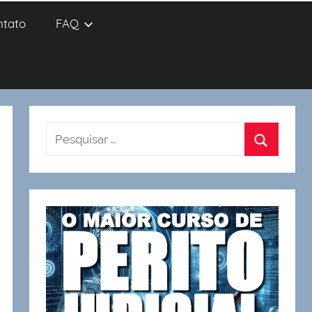
ntato
FAQ