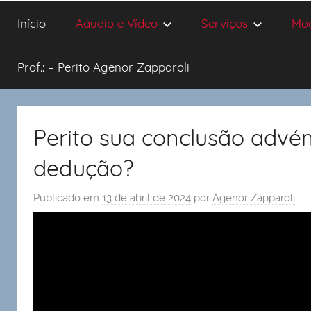
Início
Aáudio e Vídeo
Serviços
Mo
Prof.: – Perito Agenor Zapparoli
Perito sua conclusão adv
dedução?
Publicado em
13 de abril de 2024
por
Agenor Zapparoli