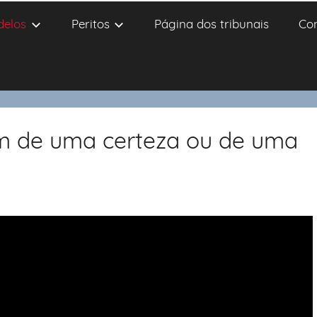
delos
Peritos
Página dos tribunais
Co
ém de uma certeza ou de uma