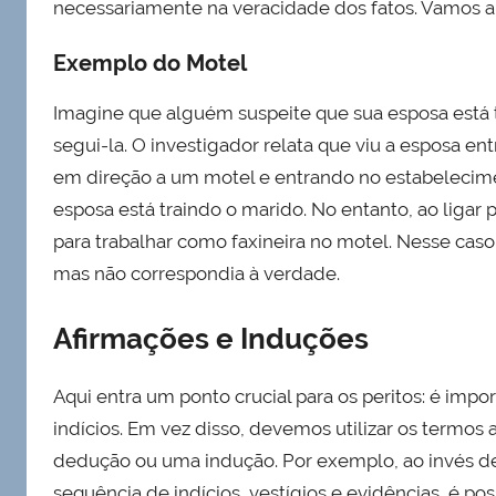
necessariamente na veracidade dos fatos. Vamos an
Exemplo do Motel
Imagine que alguém suspeite que sua esposa está t
segui-la. O investigador relata que viu a esposa e
em direção a um motel e entrando no estabelecimento
esposa está traindo o marido. No entanto, ao ligar 
para trabalhar como faxineira no motel. Nesse caso,
mas não correspondia à verdade.
Afirmações e Induções
Aqui entra um ponto crucial para os peritos: é imp
indícios. Em vez disso, devemos utilizar os termo
dedução ou uma indução. Por exemplo, ao invés de
sequência de indícios, vestígios e evidências, é 