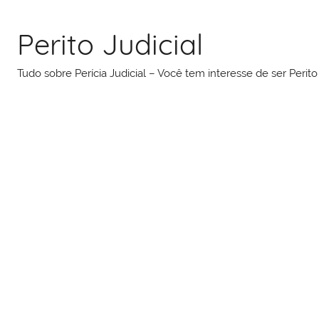
Pular
para
Perito Judicial
o
conteúdo
Tudo sobre Perícia Judicial – Você tem interesse de ser Peri