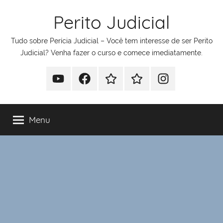
Pular
Perito Judicial
para
o
Tudo sobre Perícia Judicial – Você tem interesse de ser Perito
conteúdo
Judicial? Venha fazer o curso e comece imediatamente.
Youtube
Facebook
Whatsapp
Telegram
Instagram
Menu