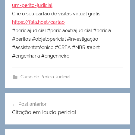
um-perito-judicial
Crie o seu cartão de visitas virtual grátis:
https://fala.host/cartao
#periciajudicial #periciaextrajudicial #pericia
#peritos #objetopericial #investigação
#assistentetécnico #CREA #NBR #abnt
#engenharia #engenheiro
Curso de Perícia Judicial
Navegação
Post anterior
de
Citação em laudo pericial
Post