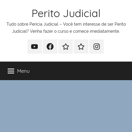
Pular
Perito Judicial
para
o
Tudo sobre Perícia Judicial – Você tem interesse de ser Perito
conteúdo
Judicial? Venha fazer o curso e comece imediatamente.
Youtube
Facebook
Whatsapp
Telegram
Instagram
Menu