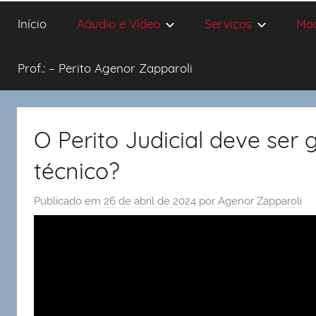
Início
Aáudio e Vídeo
Serviços
Mo
Prof.: – Perito Agenor Zapparoli
O Perito Judicial deve ser
técnico?
Publicado em
26 de abril de 2024
por
Agenor Zapparoli