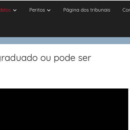
delos
Peritos
Página dos tribunais
Co
 graduado ou pode ser