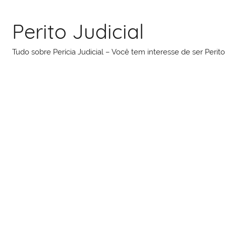
Pular
para
Perito Judicial
o
conteúdo
Tudo sobre Perícia Judicial – Você tem interesse de ser Peri