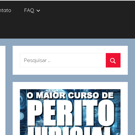
ntato
FAQ