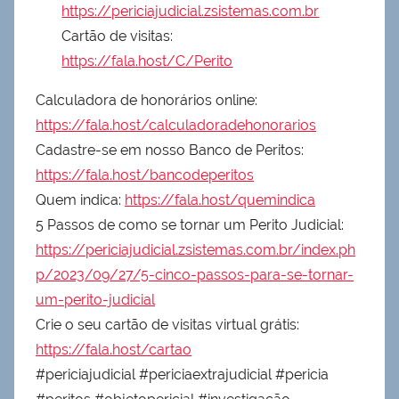
https://periciajudicial.zsistemas.com.br
Cartão de visitas:
https://fala.host/C/Perito
Calculadora de honorários online:
https://fala.host/calculadoradehonorarios
Cadastre-se em nosso Banco de Peritos:
https://fala.host/bancodeperitos
Quem indica:
https://fala.host/quemindica
5 Passos de como se tornar um Perito Judicial:
https://periciajudicial.zsistemas.com.br/index.ph
p/2023/09/27/5-cinco-passos-para-se-tornar-
um-perito-judicial
Crie o seu cartão de visitas virtual grátis:
https://fala.host/cartao
#periciajudicial #periciaextrajudicial #pericia