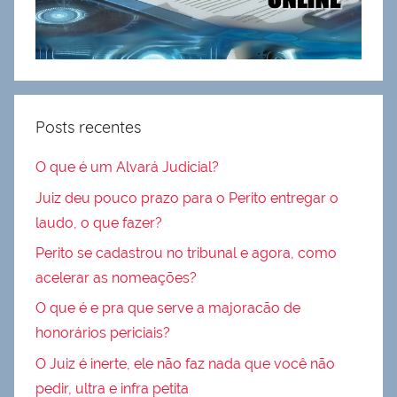
Posts recentes
O que é um Alvará Judicial?
Juiz deu pouco prazo para o Perito entregar o
laudo, o que fazer?
Perito se cadastrou no tribunal e agora, como
acelerar as nomeações?
O que é e pra que serve a majoracão de
honorários periciais?
O Juiz é inerte, ele não faz nada que você não
pedir, ultra e infra petita