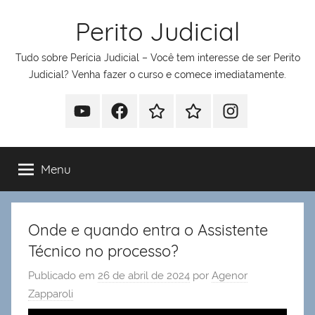
Pular
Perito Judicial
para
o
Tudo sobre Perícia Judicial – Você tem interesse de ser Perito
conteúdo
Judicial? Venha fazer o curso e comece imediatamente.
Youtube
Facebook
Whatsapp
Telegram
Instagram
Menu
Onde e quando entra o Assistente
Técnico no processo?
Publicado em
26 de abril de 2024
por
Agenor
Zapparoli