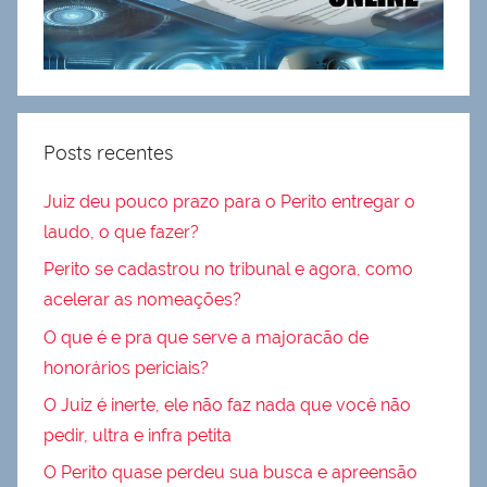
Posts recentes
Juiz deu pouco prazo para o Perito entregar o
laudo, o que fazer?
Perito se cadastrou no tribunal e agora, como
acelerar as nomeações?
O que é e pra que serve a majoracão de
honorários periciais?
O Juiz é inerte, ele não faz nada que você não
pedir, ultra e infra petita
O Perito quase perdeu sua busca e apreensão