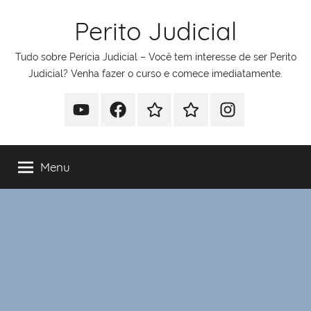
Pular
Perito Judicial
para
o
Tudo sobre Perícia Judicial – Você tem interesse de ser Perito
conteúdo
Judicial? Venha fazer o curso e comece imediatamente.
Youtube
Facebook
Whatsapp
Telegram
Instagram
Menu