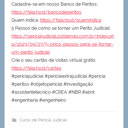
Cadastre-se em nosso Banco de Peritos:
https://fala.host/bancodeperitos
Quem indica:
https://fala.host/quemindica
5 Passos de como se tornar um Perito Judicial:
https://periciajudicial.zsistemas.com.br/index.ph
p/2023/09/27/5-cinco-passos-para-se-tornar-
um-perito-judicial
Crie o seu cartão de visitas virtual grátis:
https://fala.host/cartao
#periciajudicial #periciaextrajudicial #pericia
#peritos #objetopericial #investigação
#assistentetécnico #CREA #NBR #abnt
#engenharia #engenheiro
Curso de Perícia Judicial