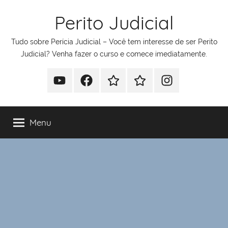
Pular
Perito Judicial
para
o
Tudo sobre Perícia Judicial – Você tem interesse de ser Perito
conteúdo
Judicial? Venha fazer o curso e comece imediatamente.
Youtube
Facebook
Whatsapp
Telegram
Instagram
Menu