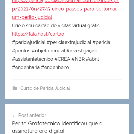
https://periciajudicial.zsistemas.com.br/index.ph
p/2023/09/27/5-cinco-passos-para-se-tornar-
um-perito-judicial
Crie o seu cartão de visitas virtual grátis:
https://fala.host/cartao
#periciajudicial #periciaextrajudicial #pericia
#peritos #objetopericial #investigação
#assistentetécnico #CREA #NBR #abnt
#engenharia #engenheiro
Curso de Perícia Judicial
Navegação
Post anterior
de
Perito Grafotécnico identificou que a
Post
assinatura era digital