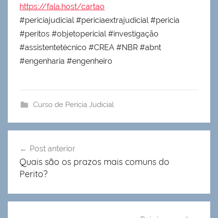
https://fala.host/cartao
#periciajudicial #periciaextrajudicial #pericia
#peritos #objetopericial #investigação
#assistentetécnico #CREA #NBR #abnt
#engenharia #engenheiro
Curso de Perícia Judicial
Navegação
Post anterior
de
Quais são os prazos mais comuns do
Post
Perito?