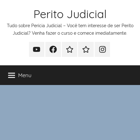
Pular
Perito Judicial
para
o
Tudo sobre Perícia Judicial – Você tem interesse de ser Perito
conteúdo
Judicial? Venha fazer o curso e comece imediatamente.
Youtube
Facebook
Whatsapp
Telegram
Instagram
Menu