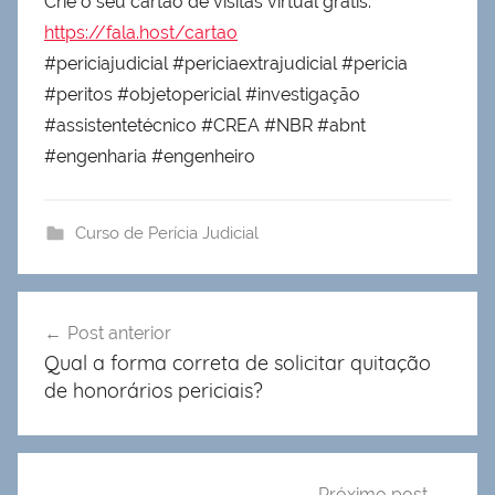
Crie o seu cartão de visitas virtual grátis:
https://fala.host/cartao
#periciajudicial #periciaextrajudicial #pericia
#peritos #objetopericial #investigação
#assistentetécnico #CREA #NBR #abnt
#engenharia #engenheiro
Curso de Perícia Judicial
Navegação
Post anterior
de
Qual a forma correta de solicitar quitação
Post
de honorários periciais?
Próximo post