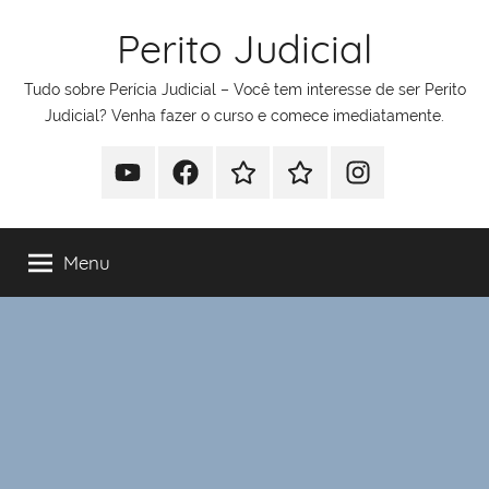
Pular
Perito Judicial
para
o
Tudo sobre Perícia Judicial – Você tem interesse de ser Perito
conteúdo
Judicial? Venha fazer o curso e comece imediatamente.
Youtube
Facebook
Whatsapp
Telegram
Instagram
Menu