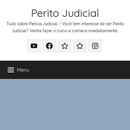
Pular
Perito Judicial
para
o
Tudo sobre Perícia Judicial – Você tem interesse de ser Perito
conteúdo
Judicial? Venha fazer o curso e comece imediatamente.
Youtube
Facebook
Whatsapp
Telegram
Instagram
Menu