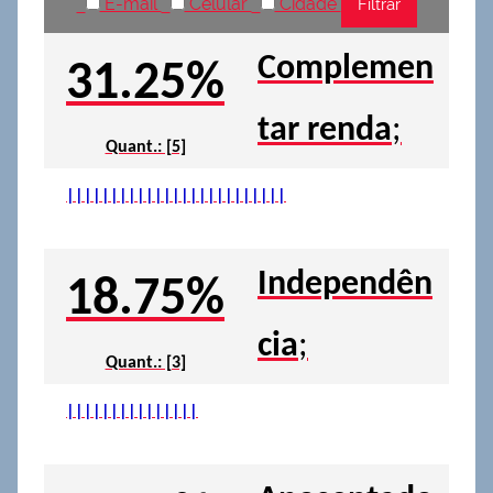
E-mail
Celular
Cidade
Complemen
31.25%
tar renda
;
Quant.: [5]
|
|
|
|
|
|
|
|
|
|
|
|
|
|
|
|
|
|
|
|
|
|
|
|
|
Independên
18.75%
cia
;
Quant.: [3]
|
|
|
|
|
|
|
|
|
|
|
|
|
|
|