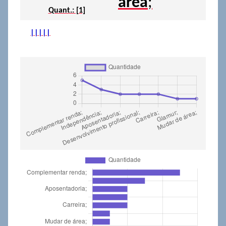
área
;
Quant.: [1]
|
|
|
|
|