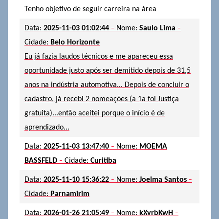
Tenho objetivo de seguir carreira na área
-
-
Data:
2025-11-03 01:02:44
Nome:
Saulo Lima
Cidade:
Belo Horizonte
Eu já fazia laudos técnicos e me apareceu essa
oportunidade justo após ser demitido depois de 31,5
anos na indústria automotiva... Depois de concluir o
cadastro, já recebi 2 nomeações (a 1a foi Justiça
gratuita)...então aceitei porque o início é de
aprendizado...
-
Data:
2025-11-03 13:47:40
Nome:
MOEMA
-
BASSFELD
Cidade:
Curitiba
-
-
Data:
2025-11-10 15:36:22
Nome:
Joelma Santos
Cidade:
Parnamirim
-
-
Data:
2026-01-26 21:05:49
Nome:
kXvrbKwH