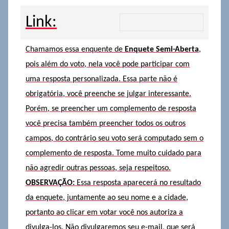
Link:
Chamamos essa enquente de
Enquete Semi-Aberta
,
pois além do voto, nela você pode participar com
uma resposta personalizada. Essa parte não é
obrigatória, você preenche se julgar interessante.
Porém, se preencher um complemento de resposta
você precisa também preencher todos os outros
campos, do contrário seu voto será computado sem o
complemento de resposta. Tome muito cuidado para
não agredir outras pessoas, seja respeitoso.
OBSERVAÇÃO:
Essa resposta aparecerá no resultado
da enquete, juntamente ao seu nome e a cidade,
portanto ao clicar em votar você nos autoriza a
divulga-los. Não divulgaremos seu e-mail, que será