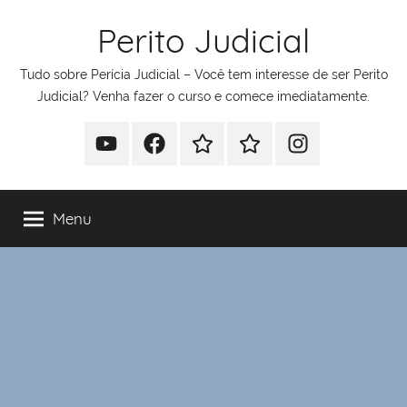
Pular
Perito Judicial
para
o
Tudo sobre Perícia Judicial – Você tem interesse de ser Perito
conteúdo
Judicial? Venha fazer o curso e comece imediatamente.
Youtube
Facebook
Whatsapp
Telegram
Instagram
Menu