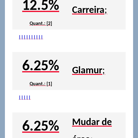
12.5%
Carreira
;
Quant.: [2]
|
|
|
|
|
|
|
|
|
|
6.25%
Glamur
;
Quant.: [1]
|
|
|
|
|
Mudar de
6.25%