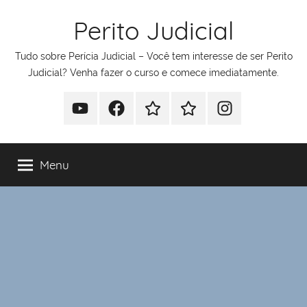
Pular
Perito Judicial
para
o
Tudo sobre Perícia Judicial – Você tem interesse de ser Perito
conteúdo
Judicial? Venha fazer o curso e comece imediatamente.
Youtube
Facebook
Whatsapp
Telegram
Instagram
Menu