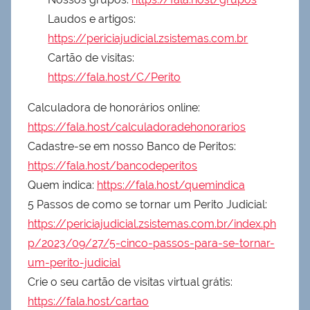
Laudos e artigos:
https://periciajudicial.zsistemas.com.br
Cartão de visitas:
https://fala.host/C/Perito
Calculadora de honorários online:
https://fala.host/calculadoradehonorarios
Cadastre-se em nosso Banco de Peritos:
https://fala.host/bancodeperitos
Quem indica:
https://fala.host/quemindica
5 Passos de como se tornar um Perito Judicial:
https://periciajudicial.zsistemas.com.br/index.ph
p/2023/09/27/5-cinco-passos-para-se-tornar-
um-perito-judicial
Crie o seu cartão de visitas virtual grátis:
https://fala.host/cartao