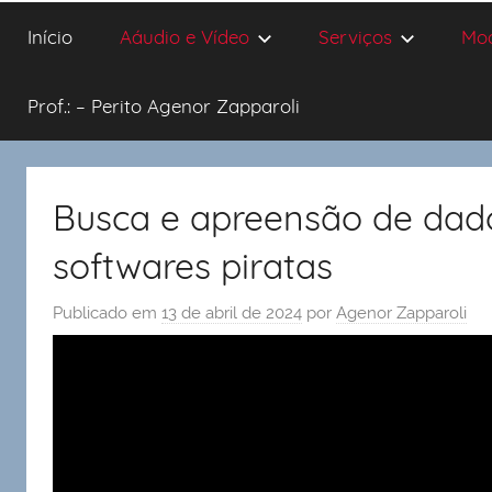
Início
Aáudio e Vídeo
Serviços
Mo
Prof.: – Perito Agenor Zapparoli
Busca e apreensão de dado
softwares piratas
Publicado em
13 de abril de 2024
por
Agenor Zapparoli