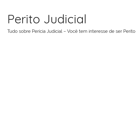
Pular
para
Perito Judicial
o
conteúdo
Tudo sobre Perícia Judicial – Você tem interesse de ser Peri