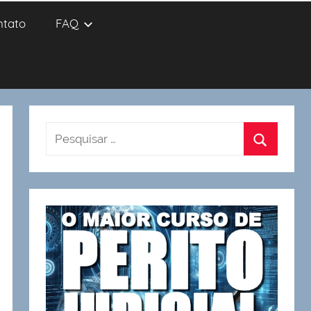
ntato
FAQ