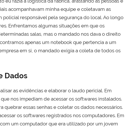
eu fazia a logística da fábrica, afastando as pessoas e
iciais acompanhavam minha equipe e coletavam as
policial responsável pela segurança do local. Ao longo
res. Enfrentamos algumas situações em que os
eterminadas salas, mas o mandado nos dava o direito
ncontramos apenas um notebook que pertencia a um
presa em si, o mandado exigia a coleta de todos os
de Dados
lisar as evidências e elaborar o laudo pericial. Em
ue nos impediam de acessar os softwares instalados.
 quebrar essas senhas e coletar os dados necessários.
ra acessar os softwares registrados nos computadores. Em
com um computador que era utilizado por um jovem