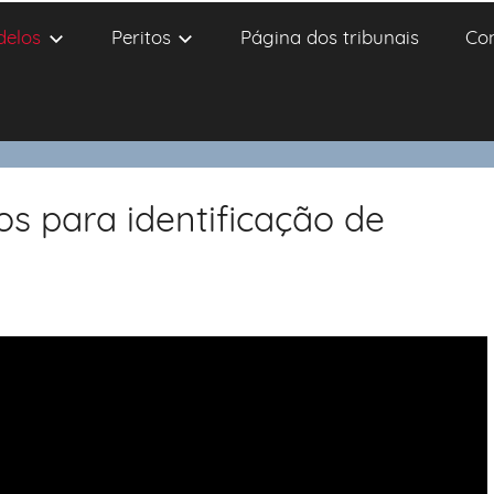
delos
Peritos
Página dos tribunais
Co
s para identificação de