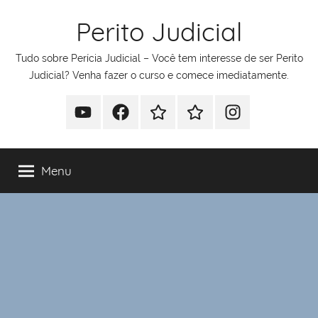
Pular
Perito Judicial
para
o
Tudo sobre Perícia Judicial – Você tem interesse de ser Perito
conteúdo
Judicial? Venha fazer o curso e comece imediatamente.
Youtube
Facebook
Whatsapp
Telegram
Instagram
Menu