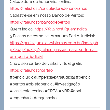
Calculadora de honorários online:
https://fala.host/calculadoradehonorarios
Cadastre-se em nosso Banco de Peritos:
https://fala.host/bancodeperitos
Quem indica:
https://fala.host/quemindica
5 Passos de como se tornar um Perito Judicial:
https://periciajudicial.zsistemas.com.br/index.ph
p/2023/09/27/5-cinco-passos-para-se-tornar-
um-perito-judicial
Crie o seu cartão de visitas virtual grátis:
https://fala.host/cartao
#periciajudicial #periciaextrajudicial #pericia
#peritos #objetopericial #investigação
#assistentetécnico #CREA #NBR #abnt
#engenharia #engenheiro