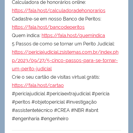
Calculadora de honorários online:
https://fala.host/calculadoradehonorarios
Cadastre-se em nosso Banco de Peritos:
https://fala.host/bancodeperitos
Quem indica:
https://fala.host/quemindica
5 Passos de como se tornar um Perito Judicial:
https://periciajudicial.zsistemas.com.br/index.ph
p/2023/09/27/5-cinco-passos-para-se-tornar-
um-perito-judicial
Crie o seu cartão de visitas virtual grátis:
https://fala.host/cartao
#periciajudicial #periciaextrajudicial #pericia
#peritos #objetopericial #investigação
#assistentetécnico #CREA #NBR #abnt
#engenharia #engenheiro