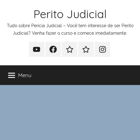
Pular
Perito Judicial
para
o
Tudo sobre Perícia Judicial – Você tem interesse de ser Perito
conteúdo
Judicial? Venha fazer o curso e comece imediatamente.
Youtube
Facebook
Whatsapp
Telegram
Instagram
Menu