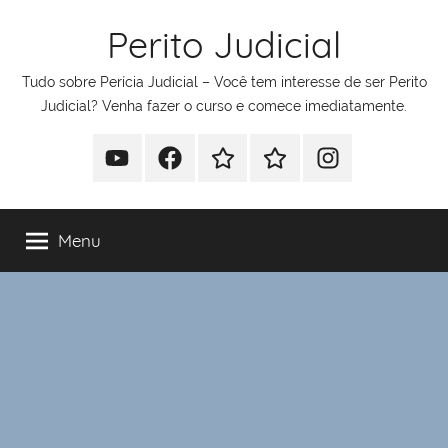
Pular
Perito Judicial
para
o
Tudo sobre Perícia Judicial – Você tem interesse de ser Perito
conteúdo
Judicial? Venha fazer o curso e comece imediatamente.
Youtube
Facebook
Whatsapp
Telegram
Instagram
Menu