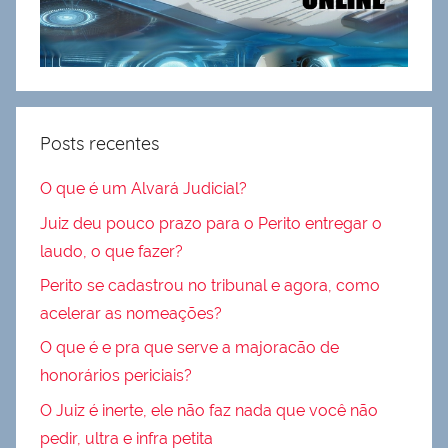
Posts recentes
O que é um Alvará Judicial?
Juiz deu pouco prazo para o Perito entregar o
laudo, o que fazer?
Perito se cadastrou no tribunal e agora, como
acelerar as nomeações?
O que é e pra que serve a majoracão de
honorários periciais?
O Juiz é inerte, ele não faz nada que você não
pedir, ultra e infra petita