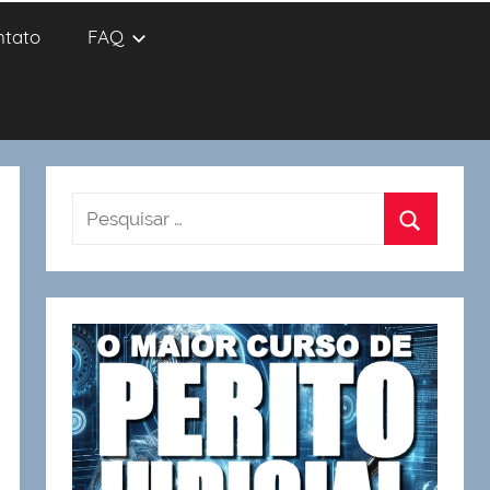
ntato
FAQ