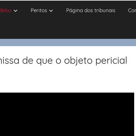
delos
Peritos
Página dos tribunais
Co
issa de que o objeto pericial