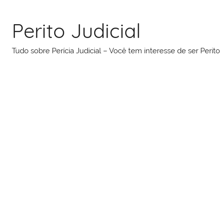
Pular
para
Perito Judicial
o
conteúdo
Tudo sobre Perícia Judicial – Você tem interesse de ser Peri