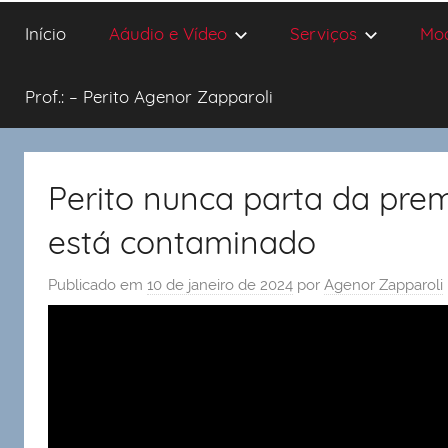
Início
Aáudio e Vídeo
Serviços
Mo
Prof.: – Perito Agenor Zapparoli
Perito nunca parta da prem
está contaminado
Publicado em
10 de janeiro de 2024
por
Agenor Zapparoli