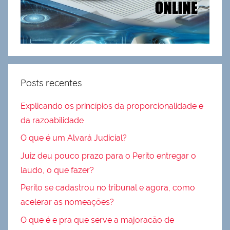
Posts recentes
Explicando os princípios da proporcionalidade e
da razoabilidade
O que é um Alvará Judicial?
Juiz deu pouco prazo para o Perito entregar o
laudo, o que fazer?
Perito se cadastrou no tribunal e agora, como
acelerar as nomeações?
O que é e pra que serve a majoracão de