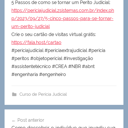
5 Passos de como se tornar um Perito Judicial:
https://periciajudicial.zsistemas.com.br/index.ph
p/2023/09/27/5-cinco-passos-para-se-tornar-
um-perito-judicial
Crie o seu cartão de visitas virtual grátis:
https://fala.host/cartao
#periciajudicial #periciaextrajudicial #pericia
#peritos #objetopericial #investigação
#assistentetécnico #CREA #NBR #abnt
#engenharia #engenheiro
Curso de Perícia Judicial
Navegação
Post anterior
de
Como descobrir o indivíduo que invadiu sua