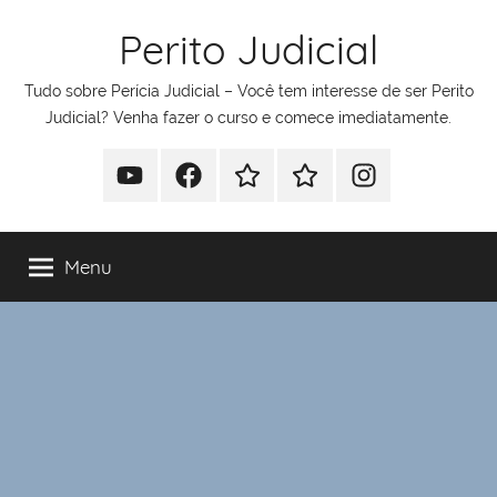
Pular
Perito Judicial
para
o
Tudo sobre Perícia Judicial – Você tem interesse de ser Perito
conteúdo
Judicial? Venha fazer o curso e comece imediatamente.
Youtube
Facebook
Whatsapp
Telegram
Instagram
Menu