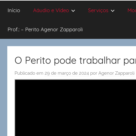
Início
Aáudio e Vídeo
Serviços
Mo
Prof.: – Perito Agenor Zapparoli
O Perito pode trabalhar pa
Publicado em
29 de março de 2024
por
Agenor Zapparoli