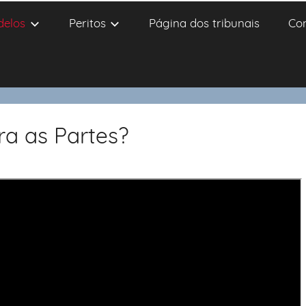
delos
Peritos
Página dos tribunais
Co
ra as Partes?