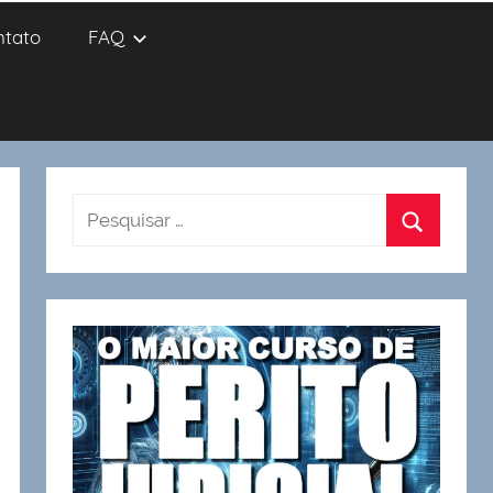
ntato
FAQ