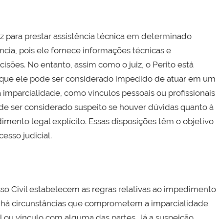
iz para prestar assistência técnica em determinado
ncia, pois ele fornece informações técnicas e
isões. No entanto, assim como o juiz, o Perito está
ca que ele pode ser considerado impedido de atuar em um
mparcialidade, como vínculos pessoais ou profissionais
de ser considerado suspeito se houver dúvidas quanto à
ento legal explícito. Essas disposições têm o objetivo
esso judicial.
sso Civil estabelecem as regras relativas ao impedimento
o há circunstâncias que comprometem a imparcialidade
l ou vínculo com alguma das partes. Já a suspeição