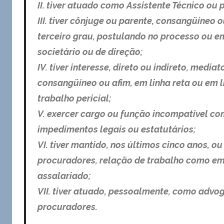
II. tiver atuado como Assistente Técnico o
III. tiver cônjuge ou parente, consangüíneo o
terceiro grau, postulando no processo ou e
societário ou de direção;
IV. tiver interesse, direto ou indireto, media
consangüíneo ou afim, em linha reta ou em li
trabalho pericial;
V. exercer cargo ou função incompatível com
impedimentos legais ou estatutários;
VI. tiver mantido, nos últimos cinco anos,
procuradores, relação de trabalho como e
assalariado;
VII. tiver atuado, pessoalmente, como advo
procuradores.