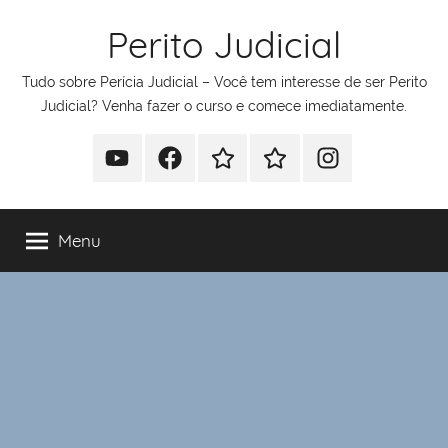
Pular
Perito Judicial
para
o
Tudo sobre Perícia Judicial – Você tem interesse de ser Perito
conteúdo
Judicial? Venha fazer o curso e comece imediatamente.
Youtube
Facebook
Whatsapp
Telegram
Instagram
Menu