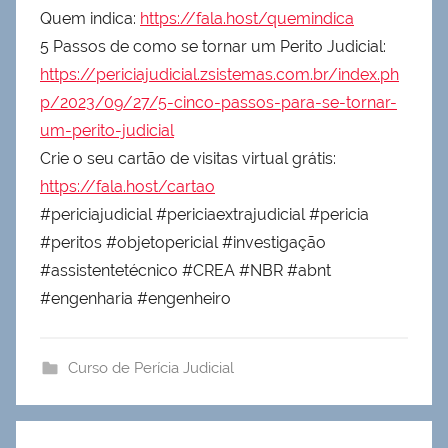
Quem indica:
https://fala.host/quemindica
5 Passos de como se tornar um Perito Judicial:
https://periciajudicial.zsistemas.com.br/index.ph
p/2023/09/27/5-cinco-passos-para-se-tornar-
um-perito-judicial
Crie o seu cartão de visitas virtual grátis:
https://fala.host/cartao
#periciajudicial #periciaextrajudicial #pericia
#peritos #objetopericial #investigação
#assistentetécnico #CREA #NBR #abnt
#engenharia #engenheiro
Curso de Perícia Judicial
Navegação