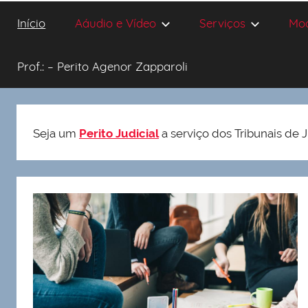
Início
Aáudio e Vídeo
Serviços
Mo
Prof.: – Perito Agenor Zapparoli
Seja um
Perito Judicial
a serviço dos Tribunais de J