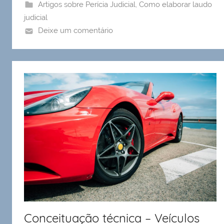
Artigos sobre Perícia Judicial
,
Como elaborar laudo
judicial
Deixe um comentário
Conceituação técnica – Veículos