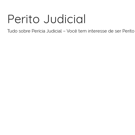
Pular
para
Perito Judicial
o
conteúdo
Tudo sobre Perícia Judicial – Você tem interesse de ser Peri